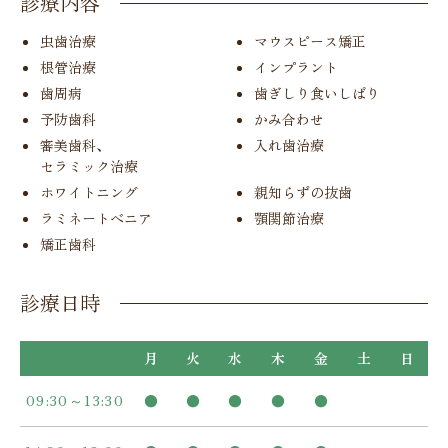
診療内容
虫歯治療
マウスピース矯正
根管治療
インプラント
歯周病
歯ぎしり食いしばり
予防歯科
かみ合わせ
審美歯科、
入れ歯治療
セラミック治療
ホワイトニング
親知らずの抜歯
ラミネートべニア
顎関節治療
矯正歯科
診療日時
月
火
水
木
金
土
日
09:30～13:30
●
●
●
●
●