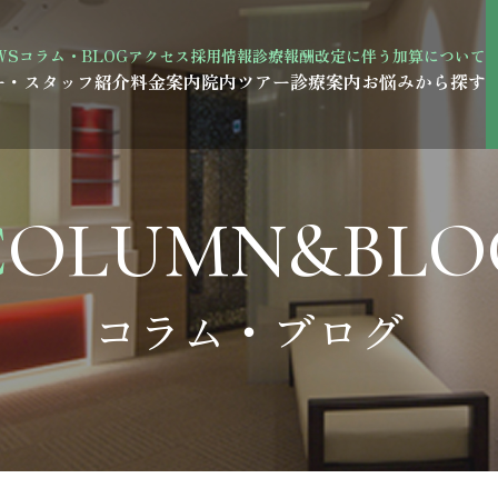
WS
コラム・BLOG
アクセス
採用情報
診療報酬改定に伴う加算について
ー・スタッフ紹介
料金案内
院内ツアー
診療案内
お悩みから探す
虫歯治療
COLUMN&BLO
歯周病
予防歯科
コラム・ブログ
親知らずの抜歯
矯正歯科
マウスピース矯正
審美歯科・セラミック治療